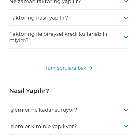
Faktoring
Faktoring nedir?
Banka ile arasında ne fark var?
Tüm sorulara bak
Ne zaman faktoring yapılır?
Faktoring nasıl yapılır?
Faktoring ile bireysel kredi kullanabilir
miyim?