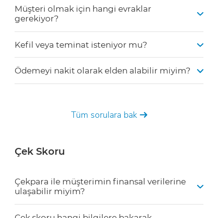
Nasıl Yapılır?
Vergi levhası
İşlemler ne kadar sürüyor?
İmza sirküleri veya beyannamesi
Tüm sorulara bak
Ortakların kimlik ve ikametgah belgeleri.*
İşlemler kiminle yapılıyor?
Müşteri olmak için hangi evraklar
gerekiyor?