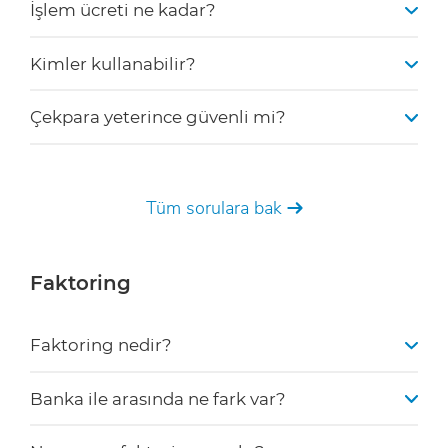
Çekimi nasıl nakde çeviririm?
İşlem ücreti ne kadar?
Ulusal Faktoring
Kimler kullanabilir?
Nasıl Çalışır?
Tüm sorulara bak
finansmana uygunluğu ve risk durumunu sorgulayabilir
bugünkü nakit değerini öğrenebilir
bir tuşla cebinizden nakde çevirebilir
Çekpara yeterince güvenli mi?
vade gününde tahsilat durumunu bildirimler ile
öğrenebilirsiniz.
Ulusal Faktoring